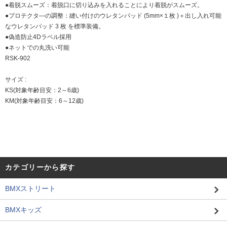
●着脱スムーズ：着脱口に切り込みを入れることにより着脱がスムーズ。
●プロテクタ―の調整：縫い付けのウレタンパッド (5mm×１枚 )＋出し入れ可能
なウレタンパッド 3 枚 を標準装備。
●偽造防止4Dラベル採用
●ネットでの丸洗い可能
RSK-902
サイズ :
KS(対象年齢目安：2～6歳)
KM(対象年齢目安：6～12歳)
カテゴリーから探す
BMXストリート
BMXキッズ