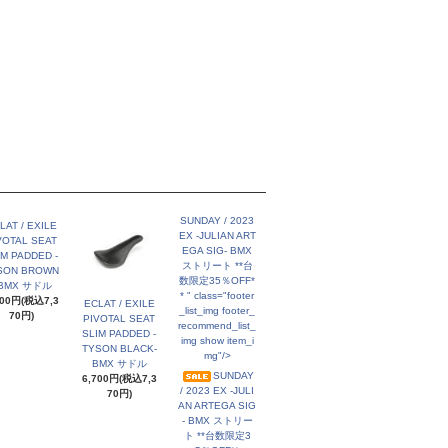
SUNDAY / 2023
LAT / EXILE
EX -JULIAN ART
VOTAL SEAT
EGA SIG- BMX
IM PADDED -
ストリート **台
SON BROWN
数限定35％OFF*
 BMX サドル
* " class="footer
700円(税込7,3
ECLAT / EXILE
_list_img footer_
70円)
PIVOTAL SEAT
recommend_list_
SLIM PADDED -
img show item_i
TYSON BLACK-
mg"/>
BMX サドル
SUNDAY
6,700円(税込7,3
/ 2023 EX -JULI
70円)
AN ARTEGA SIG
- BMX ストリー
ト **台数限定3