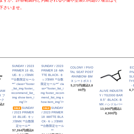
ますが、許容範囲内と判断される小傷や塗装の問題の 場合はそ
下さいませ。
SUNDAY / 2023
SUNDAY / 2023
COLONY / PIVO
EC
PRIMER 16 -BL
PRIMER 18 -MA
TAL SEAT POST
PI
UE- キッズBMX
TTE BLACK- キ
-RAINBOW- BM
SL
**台数限定セール
ッズBMX **台数
X シートポスト
TY
**" class="footer
限定セール**" cla
5,273円(税込5,8
-
_list_img footer_
ss="footer_list_i
00円)
6,
LIAM
ALIVE INDUSTR
recommend_list_
mg footer_recom
X フ
Y / TG2000 BAR
img show item_i
mend_list_img s
ーク
8.5" -BLACK- B
mg"/>
how item_img"/>
税込2
MX ハンドルバー
SUNDAY
SUNDAY
13,000円(税込1
/ 2023 PRIMER
/ 2023 PRIMER
4,300円)
16 -BLUE- キッ
18 -MATTE BLA
ズBMX **台数限
CK- キッズBMX
定セール**
**台数限定セール
57,264円(税込6
**