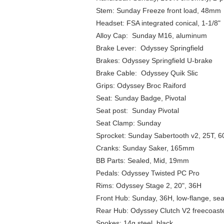
Stem: Sunday Freeze front load, 48mm
Headset: FSA integrated conical, 1-1/8"
Alloy Cap: Sunday M16, aluminum
Brake Lever: Odyssey Springfield
Brakes: Odyssey Springfield U-brake
Brake Cable: Odyssey Quik Slic
Grips: Odyssey Broc Raiford
Seat: Sunday Badge, Pivotal
Seat post: Sunday Pivotal
Seat Clamp: Sunday
Sprocket: Sunday Sabertooth v2, 25T, 
Cranks: Sunday Saker, 165mm
BB Parts: Sealed, Mid, 19mm
Pedals: Odyssey Twisted PC Pro
Rims: Odyssey Stage 2, 20", 36H
Front Hub: Sunday, 36H, low-flange, seal
Rear Hub: Odyssey Clutch V2 freecoaster
Spokes: 14g steel, black