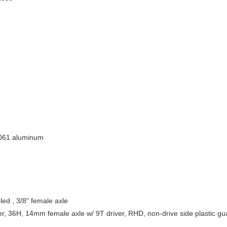
6061 aluminum
ed , 3/8" female axle
, 36H, 14mm female axle w/ 9T driver, RHD, non-drive side plastic gu