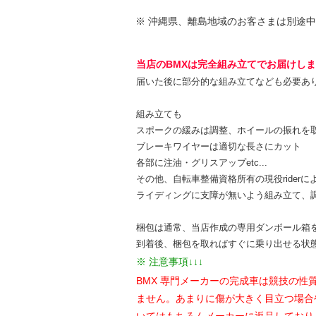
※ 沖縄県、離島地域のお客さまは別途
当店のBMXは完全組み立てでお届けし
届いた後に部分的な組み立てなども必要あ
組み立ても
スポークの緩みは調整、ホイールの振れを
ブレーキワイヤーは適切な長さにカット
各部に注油・グリスアップetc...
その他、自転車整備資格所有の現役riderに
ライディングに支障が無いよう組み立て、
梱包は通常、当店作成の専用ダンボール箱
到着後、梱包を取ればすぐに乗り出せる状
※ 注意事項↓↓↓
BMX 専門メーカーの完成車は競技の
ません。あまりに傷が大きく目立つ場合