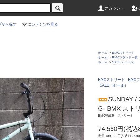
アカウント
プから探す
コンテンツを見る
ホーム
>
BMXストリート
ホーム
>
BMXブランド一覧
ホーム
>
SALE（セール）
BMXストリート
BMX
SALE（セール）
SUNDAY / 
G- BMX スト
BMX完成車 ストリート
74,580円(税込8
定価 109,000円(税込119,90