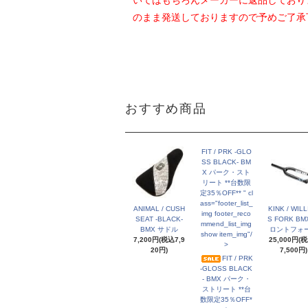
いてはもちろんメーカーに返品しており
のまま発送しておりますので予めご了承
おすすめ商品
FIT / PRK -GLO
SS BLACK- BM
X パーク・スト
リート **台数限
定35％OFF** " cl
ass="footer_list_
ANIMAL / CUSH
KINK / WIL
img footer_reco
SEAT -BLACK-
S FORK BM
mmend_list_img
BMX サドル
ロントフォ
show item_img"/
7,200円(税込7,9
25,000円(
>
20円)
7,500円)
FIT / PRK
-GLOSS BLACK
- BMX パーク・
ストリート **台
数限定35％OFF*