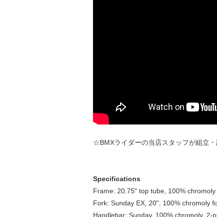
☆BMXライダーの当店スタッフが組立
Specifications
Frame: 20.75" top tube, 100% chromoly
Fork: Sunday EX, 20", 100% chromoly fo
Handlebar: Sunday, 100% chromoly, 2-p