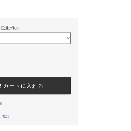
区)受け取り
カートに入れる
細
く表記