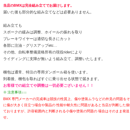
当店のBMXは完全組み立てでお届けします。
届いた後も部分的な組み立てなどは必要ありません。
組み立ても
スポークの緩みは調整、ホイールの振れを取り
ブレーキワイヤーは適切な長さにカット
各部に注油・グリスアップetc...
その他、自転車整備資格所有の現役riderにより
ライディングに支障が無いよう組み立て、調整いたします。
梱包は通常、特注の専用ダンボール箱を使います。
到着後、梱包を取ればすぐに乗り出せる状態で届きます。
お客様での組立てや調整は一切必要ございません！！
※ 注意事項↓↓↓
BMX 専門メーカーの完成車は競技の性質上、傷や塗装ムラなどの外見の問題を
に傷が大きく目立つ場合や製品の 性能や耐久性に問題があると当店が判断した
ておりますが、許容範囲内と判断される小傷や塗装の問題の 場合はそのまま発
せ。