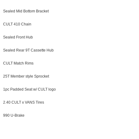
Sealed Mid Bottom Bracket
CULT 410 Chain
Sealed Front Hub
Sealed Rear 9T Cassette Hub
CULT Match Rims
25T Member style Sprocket
1pc Padded Seat w/ CULT logo
2.40 CULT x VANS Tires
990 U-Brake