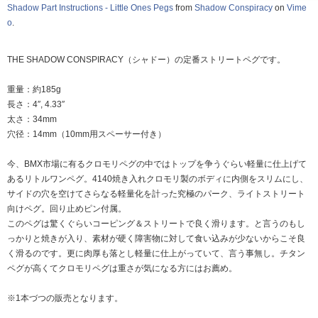
Shadow Part Instructions - Little Ones Pegs
from
Shadow Conspiracy
on
Vime
o
.
THE SHADOW CONSPIRACY（シャドー）の定番ストリートペグです。
重量：約185g
長さ：4″, 4.33″
太さ：34mm
穴径：14mm（10mm用スペーサー付き）
今、BMX市場に有るクロモリペグの中ではトップを争うぐらい軽量に仕上げて
あるリトルワンペグ。4140焼き入れクロモリ製のボディに内側をスリムにし、
サイドの穴を空けてさらなる軽量化を計った究極のパーク、ライトストリート
向けペグ。回り止めピン付属。
このペグは驚くぐらいコーピング＆ストリートで良く滑ります。と言うのもし
っかりと焼きが入り、素材が硬く障害物に対して食い込みが少ないからこそ良
く滑るのです。更に肉厚も落とし軽量に仕上がっていて、言う事無し。チタン
ペグが高くてクロモリペグは重さが気になる方にはお薦め。
※1本づつの販売となります。