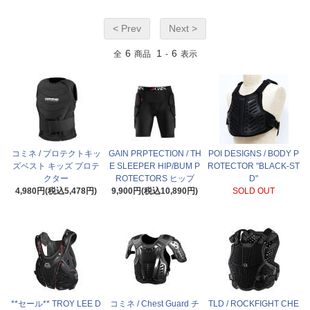
< Prev
Next >
6
1
6
全
商品
-
表示
コミネ / プロテクトキッ
GAIN PRPTECTION / TH
POI DESIGNS / BODY P
ズベスト キッズ プロテ
E SLEEPER HIP/BUM P
ROTECTOR "BLACK-ST
クター
ROTECTORS ヒップ
D"
4,980円(税込5,478円)
9,900円(税込10,890円)
SOLD OUT
**セール** TROY LEE D
コミネ / Chest Guard チ
TLD / ROCKFIGHT CHE