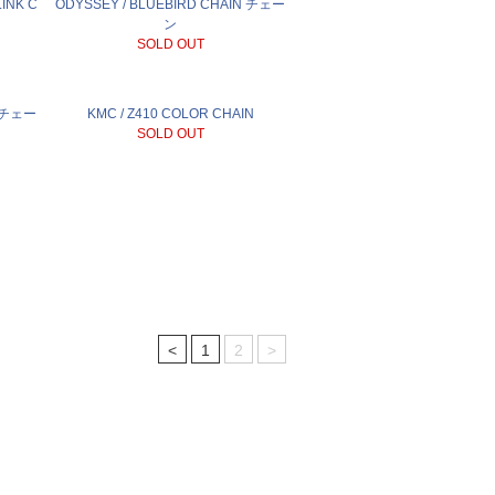
INK C
ODYSSEY / BLUEBIRD CHAIN チェー
ン
SOLD OUT
X チェー
KMC / Z410 COLOR CHAIN
SOLD OUT
<
1
2
>