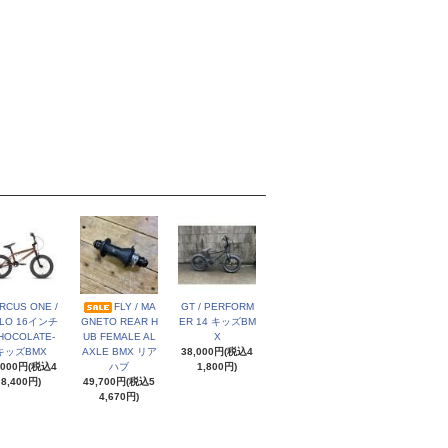
RCUS ONE /
FLY / MA
GT / PERFORM
LO 16インチ
GNETO REAR H
ER 14 キッズBM
HOCOLATE-
UB FEMALE AL
X
キッズBMX
AXLE BMX リア
38,000円(税込4
,000円(税込4
ハブ
1,800円)
8,400円)
49,700円(税込5
4,670円)