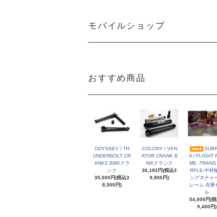
モバイルショップ
おすすめ商品
ODYSSEY / TH
COLONY / VEN
SUB
UNDERBOLT CR
ATOR CRANK B
A / FLIGHT
ANKS BMXクラ
MXクランク
ME -TRANS
ンク
36,182円(税込3
RPLE-中村
35,000円(税込3
9,800円)
シグネチャ
8,500円)
レーム 在庫
ル
54,000円(
9,400円)