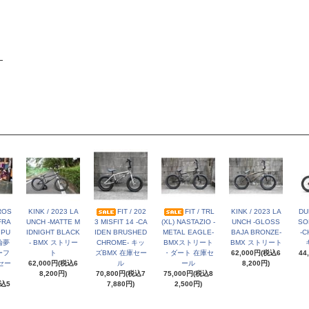
ROS
KINK / 2023 LA
FIT / 202
FIT / TRL
KINK / 2023 LA
DU
 FRA
UNCH -MATTE M
3 MISFIT 14 -CA
(XL) NASTAZIO -
UNCH -GLOSS
SO
 PU
IDNIGHT BLACK
IDEN BRUSHED
METAL EAGLE-
BAJA BRONZE-
-C
輪夢
- BMX ストリー
CHROME- キッ
BMXストリート
BMX ストリート
ーフ
ト
ズBMX 在庫セー
・ダート 在庫セ
62,000円(税込6
44
セー
62,000円(税込6
ル
ール
8,200円)
8,200円)
70,800円(税込7
75,000円(税込8
税込5
7,880円)
2,500円)