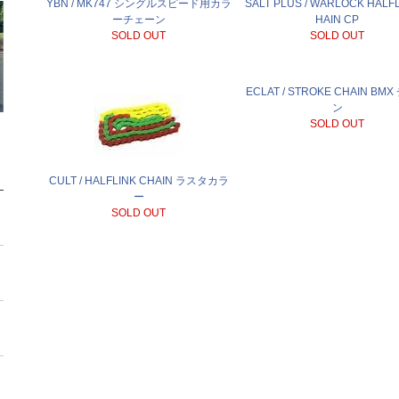
YBN / MK747 シングルスピード用カラ
SALT PLUS / WARLOCK HALFL
ーチェーン
HAIN CP
SOLD OUT
SOLD OUT
ECLAT / STROKE CHAIN BM
ン
SOLD OUT
CULT / HALFLINK CHAIN ラスタカラ
ー
SOLD OUT