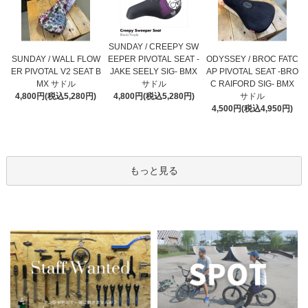
SUNDAY / CREEPY SW
SUNDAY / WALL FLOW
EEPER PIVOTAL SEAT -
ODYSSEY / BROC FATC
ER PIVOTAL V2 SEAT B
JAKE SEELY SIG- BMX
AP PIVOTAL SEAT -BRO
MX サドル
サドル
C RAIFORD SIG- BMX
4,800円(税込5,280円)
4,800円(税込5,280円)
サドル
4,500円(税込4,950円)
もっと見る