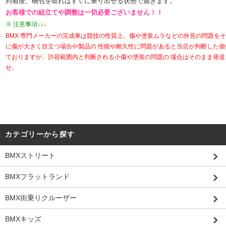
到着後、梱包を取ればすぐに乗り出せる状態で届きます。
お客様での組立てや調整は一切必要ございません！！
※ 注意事項↓↓↓
BMX 専門メーカーの完成車は競技の性質上、傷や塗装ムラなどの外見の問題を
に傷が大きく目立つ場合や製品の 性能や耐久性に問題があると当店が判断した
ておりますが、許容範囲内と判断される小傷や塗装の問題の 場合はそのまま発
せ。
カテゴリーから探す
BMXストリート
BMXフラットランド
BMX街乗りクルーザー
BMXキッズ