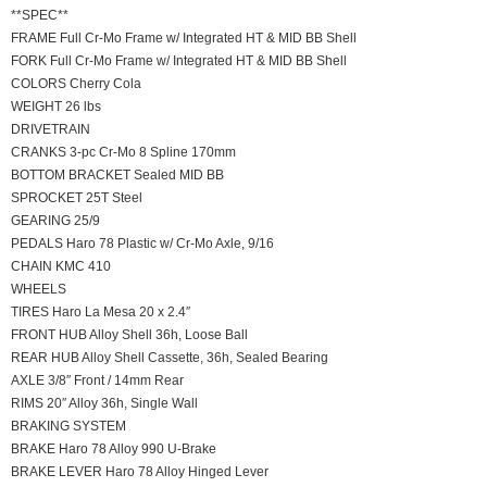
**SPEC**
FRAME Full Cr-Mo Frame w/ Integrated HT & MID BB Shell
FORK Full Cr-Mo Frame w/ Integrated HT & MID BB Shell
COLORS Cherry Cola
WEIGHT 26 lbs
DRIVETRAIN
CRANKS 3-pc Cr-Mo 8 Spline 170mm
BOTTOM BRACKET Sealed MID BB
SPROCKET 25T Steel
GEARING 25/9
PEDALS Haro 78 Plastic w/ Cr-Mo Axle, 9/16
CHAIN KMC 410
WHEELS
TIRES Haro La Mesa 20 x 2.4″
FRONT HUB Alloy Shell 36h, Loose Ball
REAR HUB Alloy Shell Cassette, 36h, Sealed Bearing
AXLE 3/8″ Front / 14mm Rear
RIMS 20″ Alloy 36h, Single Wall
BRAKING SYSTEM
BRAKE Haro 78 Alloy 990 U-Brake
BRAKE LEVER Haro 78 Alloy Hinged Lever