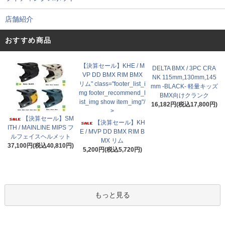
店舗紹介
おすすめ商品
【決算セール】KHE / M
DELTA BMX / 3PC CRA
VP DD BMX RIM BMX
NK 115mm,130mm,145
リム" class="footer_list_i
mm -BLACK- 軽量キッズ
mg footer_recommend_l
BMX向けクランク
ist_img show item_img"/
16,182円(税込17,800円)
>
【決算セール】SM
【決算セール】KH
ITH / MAINLINE MIPS フ
E / MVP DD BMX RIM B
ルフェイスヘルメット
MX リム
37,100円(税込40,810円)
5,200円(税込5,720円)
もっと見る