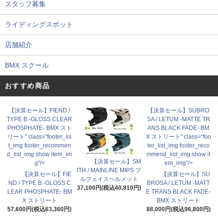
スタッフ募集
ライディングスポット
店舗紹介
BMX スクール
おすすめ商品
【決算セール】FIEND /
【決算セール】SUBRO
TYPE B -GLOSS CLEAR
SA / LETUM -MATTE TR
PHOSPHATE- BMX スト
ANS BLACK FADE- BM
リート" class="footer_lis
X ストリート" class="foo
t_img footer_recommen
ter_list_img footer_reco
d_list_img show item_im
mmend_list_img show it
【決算セール】SM
g"/>
em_img"/>
ITH / MAINLINE MIPS フ
【決算セール】FIE
【決算セール】SU
ルフェイスヘルメット
ND / TYPE B -GLOSS C
BROSA / LETUM -MATT
37,100円(税込40,810円)
LEAR PHOSPHATE- BM
E TRANS BLACK FADE-
X ストリート
BMX ストリート
57,600円(税込63,360円)
88,000円(税込96,800円)