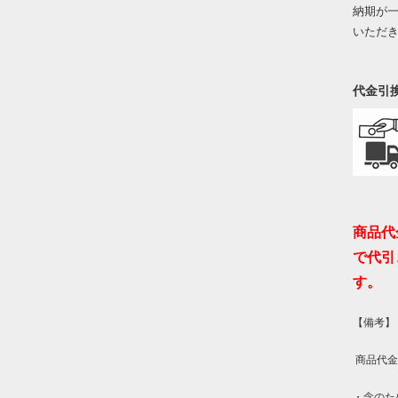
納期が
いただ
代金引
商品代
で代引
す。
【備考】
商品代金
・念のた