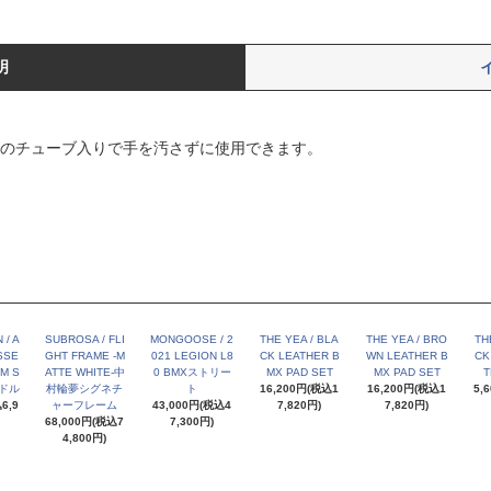
明
gのチューブ入りで手を汚さずに使用できます。
 / A
SUBROSA / FLI
MONGOOSE / 2
THE YEA / BLA
THE YEA / BRO
TH
SSE
GHT FRAME -M
021 LEGION L8
CK LEATHER B
WN LEATHER B
CK
M S
ATTE WHITE-中
0 BMXストリー
MX PAD SET
MX PAD SET
T
サドル
村輪夢シグネチ
ト
16,200円(税込1
16,200円(税込1
5,
6,9
ャーフレーム
43,000円(税込4
7,820円)
7,820円)
68,000円(税込7
7,300円)
4,800円)