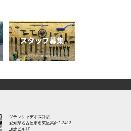
ジテンシャデポ高針店
愛知県名古屋市名東区高針2-2413
加倉ビル1F