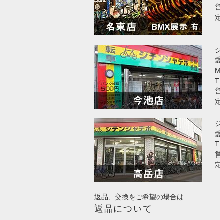
営
愛
T
営
T
営
返品、交換をご希望の場合は
返品について