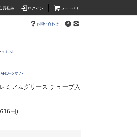
会員登録
ログイン
カート(0)
お問い合わせ
>
ケミカル
MANO -シマノ-
/ プレミアムグリース チューブ入
616円)