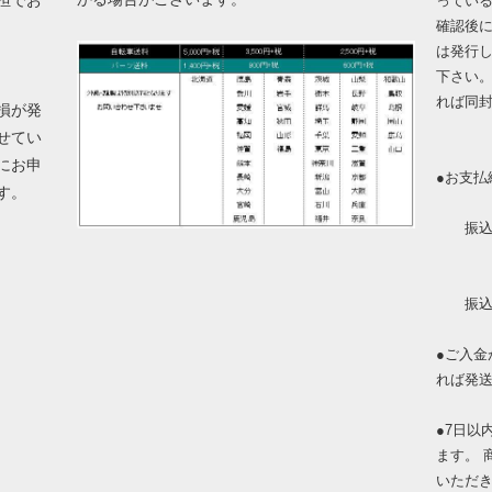
担でお
ってい
確認後
は発行
下さい
れば同
損が発
せてい
にお申
●お支払
ます。
振込金
振込手
●ご入
れば発
●7日以
ます。 
いただ