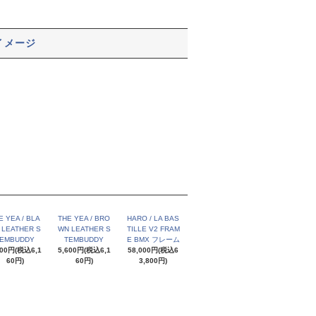
イメージ
E YEA / BLA
THE YEA / BRO
HARO / LA BAS
 LEATHER S
WN LEATHER S
TILLE V2 FRAM
EMBUDDY
TEMBUDDY
E BMX フレーム
600円(税込6,1
5,600円(税込6,1
58,000円(税込6
60円)
60円)
3,800円)