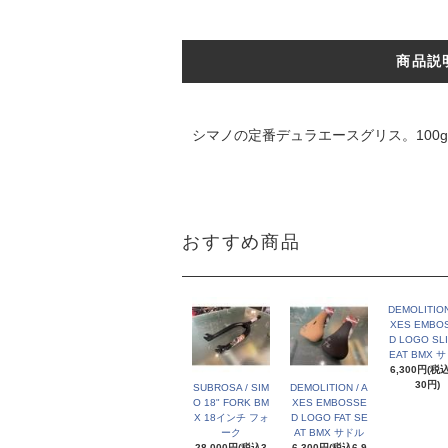
商品説
シマノの定番デュラエースグリス。100
おすすめ商品
DEMOLITION
XES EMBO
D LOGO SLI
EAT BMX 
6,300円(税込
30円)
SUBROSA / SIM
DEMOLITION / A
O 18" FORK BM
XES EMBOSSE
X 18インチ フォ
D LOGO FAT SE
ーク
AT BMX サドル
28,000円(税込3
6,300円(税込6,9