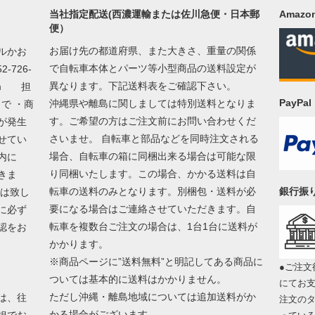
当社指定配送(西濃運輸または佐川急便・日本郵
Amazon
便）
お届け先の都道府県、また大きさ、重量の関係
ルかお
で自転車本体とパーツ等小型商品の送料設定が
726-
異なります。下記送料表をご確認下さい。
m
担
PayP
沖縄県や離島に関しましては特別送料となりま
で ・商
す。ご希望の方はご注文前にお問い合わせくだ
が発生
さいませ。 自転車と部品などを同時注文される
せてい
場合、自転車の箱に同梱出来る場合は可能な限
以内に
り同梱いたします。この場合、かかる送料は自
きま
転車の送料のみとなります。別梱包・送料が必
銀行振
換は致し
要になる場合はご連絡させていただきます。自
に必ず
転車を複数台ご注文の場合は、1台1台に送料が
認をお
かかります。
※商品ページに”送料無料”と明記してある商品に
●ご注文
ついては基本的に送料はかかりません。
にてお
ただし沖縄・離島地域については追加送料がか
は、往
注文の
かる場合がございます。