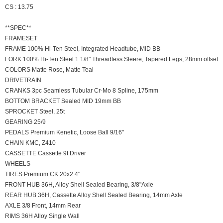
CS : 13.75
**SPEC**
FRAMESET
FRAME 100% Hi-Ten Steel, Integrated Headtube, MID BB
FORK 100% Hi-Ten Steel 1 1/8" Threadless Steere, Tapered Legs, 28mm offset
COLORS Matte Rose, Matte Teal
DRIVETRAIN
CRANKS 3pc Seamless Tubular Cr-Mo 8 Spline, 175mm
BOTTOM BRACKET Sealed MID 19mm BB
SPROCKET Steel, 25t
GEARING 25/9
PEDALS Premium Kenetic, Loose Ball 9/16"
CHAIN KMC, Z410
CASSETTE Cassette 9t Driver
WHEELS
TIRES Premium CK 20x2.4"
FRONT HUB 36H, Alloy Shell Sealed Bearing, 3/8"Axle
REAR HUB 36H, Cassette Alloy Shell Sealed Bearing, 14mm Axle
AXLE 3/8 Front, 14mm Rear
RIMS 36H Alloy Single Wall