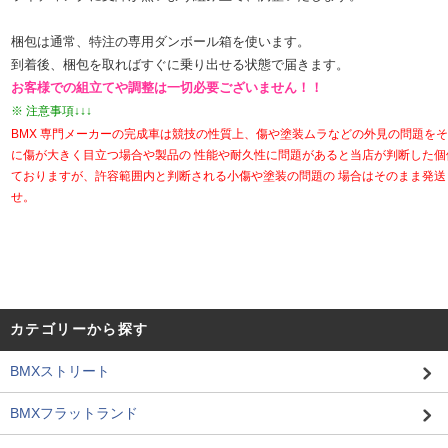
梱包は通常、特注の専用ダンボール箱を使います。
到着後、梱包を取ればすぐに乗り出せる状態で届きます。
お客様での組立てや調整は一切必要ございません！！
※ 注意事項↓↓↓
BMX 専門メーカーの完成車は競技の性質上、傷や塗装ムラなどの外見の問題を
に傷が大きく目立つ場合や製品の 性能や耐久性に問題があると当店が判断した
ておりますが、許容範囲内と判断される小傷や塗装の問題の 場合はそのまま発
せ。
カテゴリーから探す
BMXストリート
BMXフラットランド