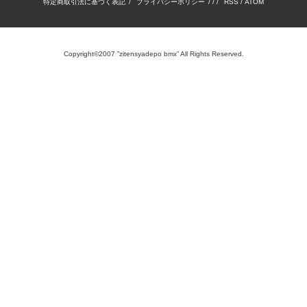
特定商取引法に基づく表記
/
プライバシーポリシー
/ / /
RSS
/
ATOM
Copyright©2007 ”zitensyadepo bmx” All Rights Reserved.