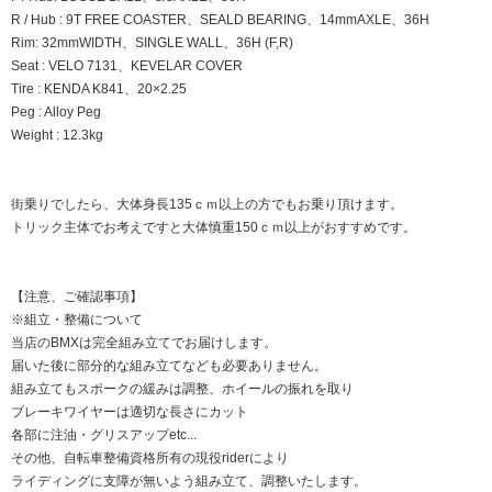
R / Hub : 9T FREE COASTER、SEALD BEARING、14mmAXLE、36H
Rim: 32mmWIDTH、SINGLE WALL、36H (F,R)
Seat : VELO 7131、KEVELAR COVER
Tire : KENDA K841、20×2.25
Peg : Alloy Peg
Weight : 12.3kg
街乗りでしたら、大体身長135ｃｍ以上の方でもお乗り頂けます。
トリック主体でお考えですと大体慎重150ｃｍ以上がおすすめです。
【注意、ご確認事項】
※組立・整備について
当店のBMXは完全組み立てでお届けします。
届いた後に部分的な組み立てなども必要ありません。
組み立てもスポークの緩みは調整、ホイールの振れを取り
ブレーキワイヤーは適切な長さにカット
各部に注油・グリスアップetc...
その他、自転車整備資格所有の現役riderにより
ライディングに支障が無いよう組み立て、調整いたします。