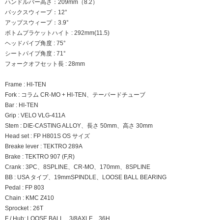
ハンドルバー高さ：209mm（8.2）
バックスウィープ：12°
アップスウィープ：3.9°
ボトムブラケットハイト : 292mm(11.5)
ヘッドパイプ角度 : 75°
シートパイプ角度 : 71°
フォークオフセット長 : 28mm
Frame : HI-TEN
Fork : コラム CR-MO + HI-TEN、テーパードチューブ
Bar : HI-TEN
Grip : VELO VLG-411A
Stem : DIE-CASTING ALLOY、長さ 50mm、高さ 30mm
Head set : FP H801S OS サイズ
Breake lever : TEKTRO 289A
Brake : TEKTRO 907 (F,R)
Crank : 3PC、8SPLINE、CR-MO、170mm、8SPLINE
BB : USA タイプ、19mmSPINDLE、LOOSE BALL BEARING
Pedal : FP 803
Chain : KMC Z410
Sprocket : 26T
F / Hub: LOOSE BALL、3/8AXLE、36H