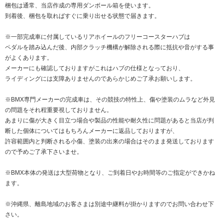
梱包は通常、当店作成の専用ダンボール箱を使います。
到着後、梱包を取ればすぐに乗り出せる状態で届きます。
※一部完成車に付属しているリアホイールのフリーコースターハブは
ペダルを踏み込んだ後、内部クラッチ機構が解除される際に抵抗や音がする事
がよくあります。
メーカーにも確認しておりますがこれはハブの仕様となっており、
ライディングには支障ありませんのであらかじめご了承お願いします。
※BMX専門メーカーの完成車は、その競技の特性上、傷や塗装のムラなど外見
の問題をそれ程重要視しておりません。
あまりに傷が大きく目立つ場合や製品の性能や耐久性に問題があると当店が判
断した個体についてはもちろんメーカーに返品しておりますが、
許容範囲内と判断される小傷、塗装の出来の場合はそのまま発送しております
ので予めご了承下さいませ。
※BMX本体の発送は大型荷物となり、ご到着日やお時間等のご指定ができかね
ます。
※沖縄県、離島地域のお客さまは別途中継料が掛かりますのでお問い合わせ下
さい。