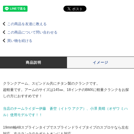
この商品を友達に教える
この商品について問い合わせる
買い物を続ける
商品説明
イメージ
クランクアーム、スピンドル共にチタン製のクランクです。
超軽量です。アームのサイズは145㎜、18インチのBMXに軽量クランクをお探
しの方におすすめです！
当店のチームライダー伊藤 蒼空（イトウ アクア）、小澤 美晴（オザワ ミハ
ル）使用モデルです！！
19mm軸48スプラインタイプでスプラインドライブタイプのスプロケなら左右
対応。右クランクのみボルトオンにも対応。