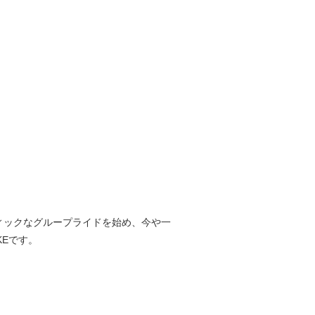
ティックなグループライドを始め、今や一
KEです。