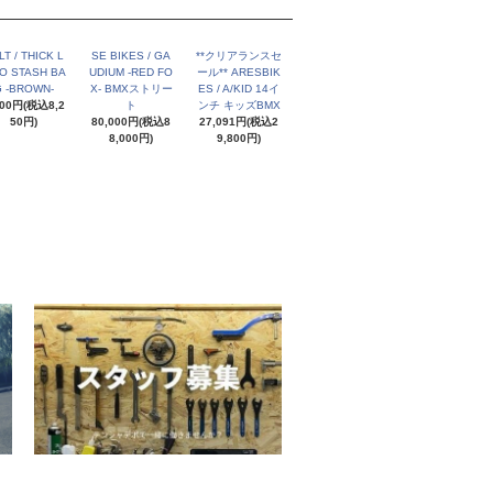
LT / THICK L
SE BIKES / GA
**クリアランスセ
O STASH BA
UDIUM -RED FO
ール** ARESBIK
 -BROWN-
X- BMXストリー
ES / A/KID 14イ
500円(税込8,2
ト
ンチ キッズBMX
50円)
80,000円(税込8
27,091円(税込2
8,000円)
9,800円)