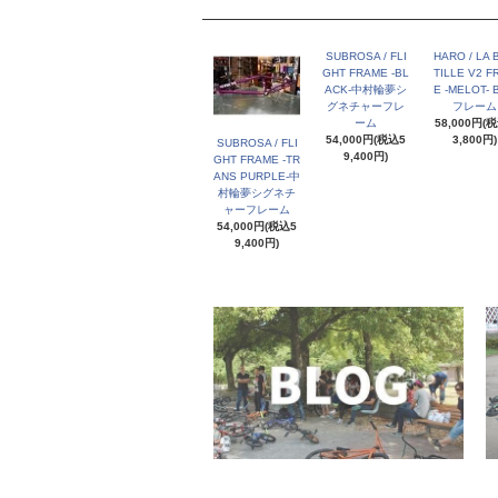
SUBROSA / FLI
HARO / LA 
GHT FRAME -BL
TILLE V2 F
ACK-中村輪夢シ
E -MELOT- 
グネチャーフレ
フレーム
ーム
58,000円(
54,000円(税込5
3,800円)
SUBROSA / FLI
9,400円)
GHT FRAME -TR
ANS PURPLE-中
村輪夢シグネチ
ャーフレーム
54,000円(税込5
9,400円)