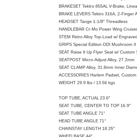
BRAKESET Tektro 855AL V-Brake, Linea
BRAKE LEVERS Tektro 316A, 2-Finger A
HEADSET Tange 1-1/8″ Threadless
HANDLEBAR Cr-Mo Power Wing Cruiser B
STEM Retro Alloy Top-Load w/ Engrave
GRIPS Special Edition ODI Mushroom II
SEAT Raise It Up Flyer Seat w/ Custom 
SEATPOST Micro-Adjust Alloy, 27.2mm
SEAT CLAMP Alloy, 31.8mm Inner Diam
ACCESSORIES Harlem Padset, Custom Db
WEIGHT 29.9 lbs / 13.56 kgs
TOP TUBE, ACTUAL 23.6″
SEAT TUBE, CENTER TO TOP 16.9″
SEAT TUBE ANGLE 71°
HEAD TUBE ANGLE 71°
CHAINSTAY LENGTH 18.25″
WHEELBASE 44″