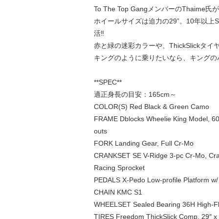
To The Top GangメンバーのThai
ホイールサイズは迫力の29”。10年以上SE
活‼
赤と緑の迷彩カラーや、ThickSlic
キングのように乗りたいなら、キングの
**SPEC**
適正身長の目安：165cm～
COLOR(S) Red Black & Green Camo
FRAME Dblocks Wheelie King Model, 606
outs
FORK Landing Gear, Full Cr-Mo
CRANKSET SE V-Ridge 3-pc Cr-Mo, Cran
Racing Sprocket
PEDALS X-Pedo Low-profile Platform w
CHAIN KMC S1
WHEELSET Sealed Bearing 36H High-Flan
TIRES Freedom ThickSlick Comp, 29″ x 