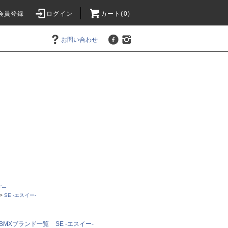
会員登録
ログイン
カート(0)
お問い合わせ
ザー
>
SE -エスイー-
BMXブランド一覧
SE -エスイー-