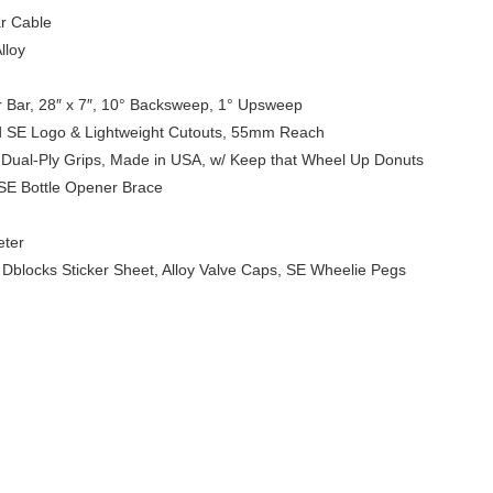
r Cable
lloy
ar, 28″ x 7″, 10° Backsweep, 1° Upsweep
d SE Logo & Lightweight Cutouts, 55mm Reach
 Dual-Ply Grips, Made in USA, w/ Keep that Wheel Up Donuts
SE Bottle Opener Brace
eter
locks Sticker Sheet, Alloy Valve Caps, SE Wheelie Pegs