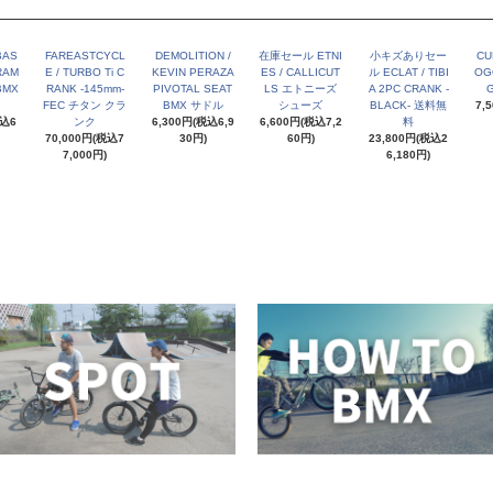
BAS
FAREASTCYCL
DEMOLITION /
在庫セール ETNI
小キズありセー
CU
RAM
E / TURBO Ti C
KEVIN PERAZA
ES / CALLICUT
ル ECLAT / TIBI
OG
BMX
RANK -145mm-
PIVOTAL SEAT
LS エトニーズ
A 2PC CRANK -
G
FEC チタン クラ
BMX サドル
シューズ
BLACK- 送料無
7,
税込6
ンク
6,300円(税込6,9
6,600円(税込7,2
料
70,000円(税込7
30円)
60円)
23,800円(税込2
7,000円)
6,180円)