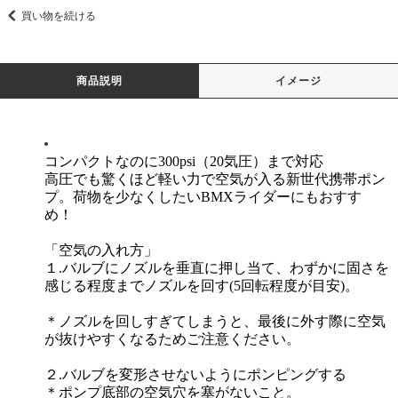
買い物を続ける
商品説明
イメージ
コンパクトなのに300psi（20気圧）まで対応
高圧でも驚くほど軽い力で空気が入る新世代
携帯ポン
プ。荷物を少なくしたいBMXライダーにもおすす
め！
「空気の入れ方」
１.バルブにノズルを垂直に押し当て、わずかに固さを
感じる程度までノズルを回す(5回転程度が目安)。
＊ノズルを回しすぎてしまうと、最後に外す際に空気
が抜けやすくなるためご注意ください。
２.バルブを変形させないようにポンピングする
＊ポンプ底部の空気穴を塞がないこと。