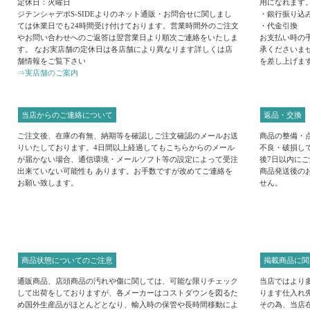
定休日：火曜日
用になれます
ジテンシャデポS-SIDEよりのネット通販・お問合せに関しまし
・銀行振り込
ては休業日でも24時間受け付けております。営業時間外のご注文
・代金引換
やお問い合わせへのご返答は翌営業日より順次ご連絡をいたしま
お支払い時の
す。 なお実店舗の定休日は各店舗により異なります詳しくは店
承くださいま
舗情報をご覧下さい
を差し上げま
⇒実店舗のご案内
当店からのご連絡について
返品・交換
ご注文後、在庫の有無、納期等を確認しご注文確認のメールお送
商品の整備・
りいたしております。4日間以上経過してもこちらからのメール
不良・破損し
が届かない場合、通信環境・メールソフト等の設定によって受注
後7日以内に
出来ていない可能性も あります。お手数ですが改めてご連絡を
商品発送後の
お願い致します。
せん。
商品状態についてのご注意
掲載商品に関
通販商品、店頭商品の汚れや傷に関しては、可能な限りチェック
当店ではより
して出荷をしておりますが、各メーカーはコストダウンを図るた
ります仕入れ
め国外生産品がほとんどとなり、輸入時の保管や長時間移動によ
その為、当店