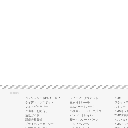
contents
ジテンシャデポBMX TOP
ライディングスポット
BMX
ライディングスポット
三ヶ日トレール
フラットラ
フォトギャラリー
Hi-5スケートパーク
ストリート
ご連絡・お問合せ
小牧スケートパーク川西
BMXキッ
通販ガイド
ボンバートレイル
BMX街乗
新規会員登録
桜ヶ池スケートパーク
ピスト＆
プライバシーポリシー
ゴンゾーパーク
BMXメン