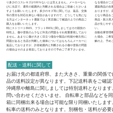
り多少のコスレキズが100％ないとは言えません。メーカーなら
なる場合がご
びに当店で、通常の範囲内と判断される場合はご容赦くださいま
通販商品の在
すようお願いいたします。多少のキズ等に関しては、返品、交換
おりますが、
等の受付を対応出来ない場合がありますので、どうしても気にな
となり商品を
る方はインターネット通販ではく実店舗にて確認の上での商品ご
商品・新入荷
購入をお願いいたします。
品が生じやす
特にストリートBMX、フラットBMXに関しましてはその競技の
い。
特性上、傷や塗装のムラなど外見の問題をそれ程重要視しており
自動在庫管理
ません。あまりに傷が大きく目立つ場合や製品の性能や耐久性に
た場合、ご希
問題があると当店が判断した個体についてはもちろんメーカーに
解の上、予め
返品しておりますが、許容範囲内と判断される小傷や塗装の問題
の場合はそのまま発送しておりますので予めご了承下さいませ。
配送・送料に関して
お届け先の都道府県、また大きさ、重量の関係で
品の送料設定が異なります。下記送料表をご確認
沖縄県や離島に関しましては特別送料となります
問い合わせくださいませ。 自転車と部品などを
箱に同梱出来る場合は可能な限り同梱いたします
転車の送料のみとなります。別梱包・送料が必要