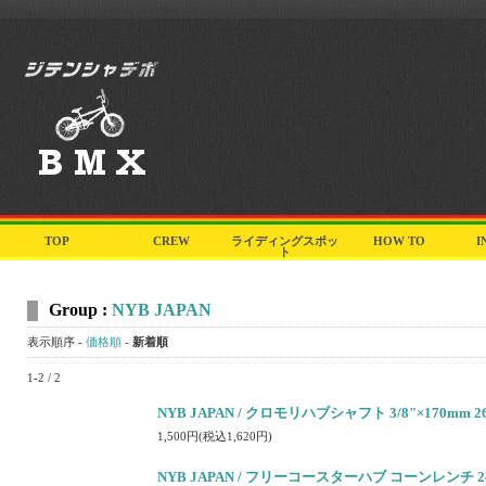
TOP
CREW
ライディングスポッ
HOW TO
I
ト
Group :
NYB JAPAN
表示順序 -
価格順
-
新着順
1-2 / 2
NYB JAPAN / クロモリハブシャフト 3/8"×170mm
1,500円(税込1,620円)
NYB JAPAN / フリーコースターハブ コーンレンチ 2