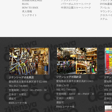
店頭販売限定商品
アシストパーク
プロテク
BLOG
パワーボムスケートパーク
DVD&書
HOW TO BMX
中津川公園スケートパーク
アパレル
求人情報
マウンテ
リンクサイト
クロスバ
ステム
ジテンシャデポ高針店
ジテン
ジテンシャデポ名東店
愛知県名古屋市名東区高針2-2413
愛知県
愛知県名古屋市名東区猪子石2-806
加倉ビル1F
YAM
TEL:052-726-8081
TEL:052-734-6110
TEL:05
営業時間：AM10：00～PM19：30
営業時間：AM10：00～PM19：30
営業時間
定休日：火曜日
定休日：火曜日
定休日
通販可
通販可
BMX
BMXコーナー有
BMXコーナー有