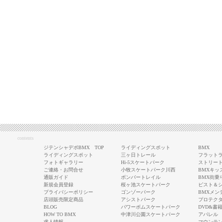
contents
ジテンシャデポBMX TOP
ライディングスポット
BMX
ライディングスポット
三ヶ日トレール
フラットラ
フォトギャラリー
Hi-5スケートパーク
ストリート
ご連絡・お問合せ
小牧スケートパーク川西
BMXキッ
通販ガイド
ボンバートレイル
BMX街乗
新規会員登録
桜ヶ池スケートパーク
ピスト＆
プライバシーポリシー
ゴンゾーパーク
BMXメン
店頭販売限定商品
アシストパーク
プロテク
BLOG
パワーボムスケートパーク
DVD&書
HOW TO BMX
中津川公園スケートパーク
アパレル
求人情報
マウンテ