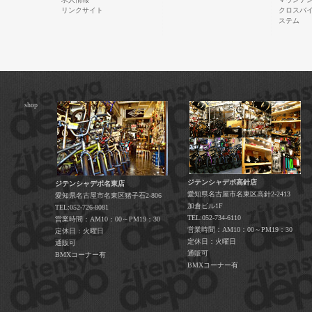
リンクサイト
クロスバ
ステム
shop
ジテンシャデポ高針店
ジテンシャデポ名東店
愛知県名古屋市名東区高針2-2413
愛知県名古屋市名東区猪子石2-806
加倉ビル1F
TEL:052-726-8081
TEL:052-734-6110
営業時間：AM10：00～PM19：30
営業時間：AM10：00～PM19：30
定休日：火曜日
定休日：火曜日
通販可
通販可
BMXコーナー有
BMXコーナー有