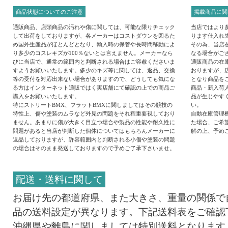
商品状態についてのご注意
掲載商品に関
通販商品、店頭商品の汚れや傷に関しては、可能な限りチェック
当店ではより
して出荷をしておりますが、各メーカーはコストダウンを図るた
ります仕入れ
め国外生産品がほとんどとなり、輸入時の保管や長時間移動によ
その為、当店
り多少のコスレキズが100％ないとは言えません。メーカーなら
なる場合がご
びに当店で、通常の範囲内と判断される場合はご容赦くださいま
通販商品の在
すようお願いいたします。多少のキズ等に関しては、返品、交換
おりますが、
等の受付を対応出来ない場合がありますので、どうしても気にな
となり商品を
る方はインターネット通販ではく実店舗にて確認の上での商品ご
商品・新入荷
購入をお願いいたします。
品が生じやす
特にストリートBMX、フラットBMXに関しましてはその競技の
い。
特性上、傷や塗装のムラなど外見の問題をそれ程重要視しており
自動在庫管理
ません。あまりに傷が大きく目立つ場合や製品の性能や耐久性に
た場合、ご希
問題があると当店が判断した個体についてはもちろんメーカーに
解の上、予め
返品しておりますが、許容範囲内と判断される小傷や塗装の問題
の場合はそのまま発送しておりますので予めご了承下さいませ。
配送・送料に関して
お届け先の都道府県、また大きさ、重量の関係で
品の送料設定が異なります。下記送料表をご確認
沖縄県や離島に関しましては特別送料となります