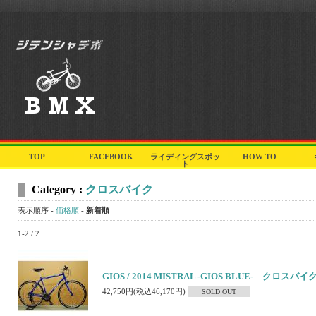
TOP
FACEBOOK
ライディングスポッ
HOW TO
ト
Category :
クロスバイク
表示順序 -
価格順
-
新着順
1-2 / 2
GIOS / 2014 MISTRAL -GIOS BLUE- クロスバイ
42,750円(税込46,170円)
SOLD OUT