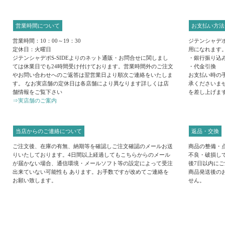
営業時間について
お支払い方法
営業時間：10：00～19：30
ジテンシャデポ
定休日：火曜日
用になれます
ジテンシャデポS-SIDEよりのネット通販・お問合せに関しまし
・銀行振り込
ては休業日でも24時間受け付けております。営業時間外のご注文
・代金引換
やお問い合わせへのご返答は翌営業日より順次ご連絡をいたしま
お支払い時の
す。 なお実店舗の定休日は各店舗により異なります詳しくは店
承くださいま
舗情報をご覧下さい
を差し上げま
⇒実店舗のご案内
当店からのご連絡について
返品・交換
ご注文後、在庫の有無、納期等を確認しご注文確認のメールお送
商品の整備・
りいたしております。4日間以上経過してもこちらからのメール
不良・破損し
が届かない場合、通信環境・メールソフト等の設定によって受注
後7日以内に
出来ていない可能性も あります。お手数ですが改めてご連絡を
商品発送後の
お願い致します。
せん。