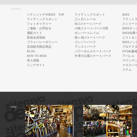
contents
ジテンシャデポBMX TOP
ライディングスポット
BMX
ライディングスポット
三ヶ日トレール
フラットラ
フォトギャラリー
Hi-5スケートパーク
ストリート
ご連絡・お問合せ
小牧スケートパーク川西
BMXキッ
通販ガイド
ボンバートレイル
BMX街乗
新規会員登録
桜ヶ池スケートパーク
ピスト＆
プライバシーポリシー
ゴンゾーパーク
BMXメン
店頭販売限定商品
アシストパーク
プロテク
BLOG
パワーボムスケートパーク
DVD&書
HOW TO BMX
中津川公園スケートパーク
アパレル
求人情報
マウンテ
リンクサイト
クロスバ
ステム
shop