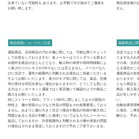
出来ていない可能性も あります。お手数ですが改めてご連絡を
商品発送後の
お願い致します。
せん。
商品状態についてのご注意
掲載商品に関
通販商品、店頭商品の汚れや傷に関しては、可能な限りチェック
当店ではより
して出荷をしておりますが、各メーカーはコストダウンを図るた
ります仕入れ
め国外生産品がほとんどとなり、輸入時の保管や長時間移動によ
その為、当店
り多少のコスレキズが100％ないとは言えません。メーカーなら
なる場合がご
びに当店で、通常の範囲内と判断される場合はご容赦くださいま
通販商品の在
すようお願いいたします。多少のキズ等に関しては、返品、交換
おりますが、
等の受付を対応出来ない場合がありますので、どうしても気にな
となり商品を
る方はインターネット通販ではく実店舗にて確認の上での商品ご
商品・新入荷
購入をお願いいたします。
品が生じやす
特にストリートBMX、フラットBMXに関しましてはその競技の
い。
特性上、傷や塗装のムラなど外見の問題をそれ程重要視しており
自動在庫管理
ません。あまりに傷が大きく目立つ場合や製品の性能や耐久性に
た場合、ご希
問題があると当店が判断した個体についてはもちろんメーカーに
解の上、予め
返品しておりますが、許容範囲内と判断される小傷や塗装の問題
の場合はそのまま発送しておりますので予めご了承下さいませ。