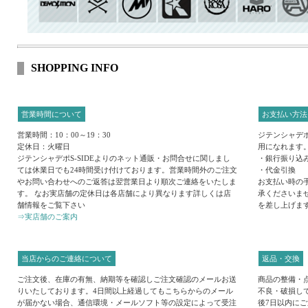
SHOPPING INFO
営業時間について
お支払い方法
営業時間：10：00～19：30
ジテンシャデポ
定休日：火曜日
用になれます
ジテンシャデポS-SIDEよりのネット通販・お問合せに関しまし
・銀行振り込
ては休業日でも24時間受け付けております。営業時間外のご注文
・代金引換
やお問い合わせへのご返答は翌営業日より順次ご連絡をいたしま
お支払い時の
す。 なお実店舗の定休日は各店舗により異なります詳しくは店
承くださいま
舗情報をご覧下さい
を差し上げま
⇒実店舗のご案内
当店からのご連絡について
返品・交換
ご注文後、在庫の有無、納期等を確認しご注文確認のメールお送
商品の整備・
りいたしております。4日間以上経過してもこちらからのメール
不良・破損し
が届かない場合、通信環境・メールソフト等の設定によって受注
後7日以内に