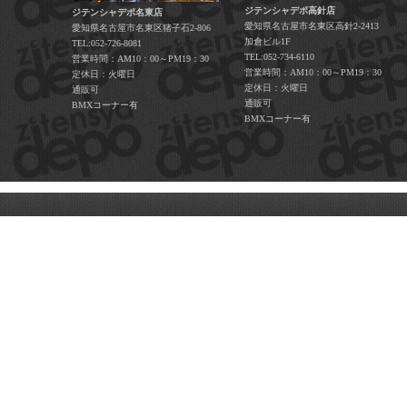
ジテンシャデポ高針店
ジテンシャデポ名東店
愛知県名古屋市名東区高針2-2413
愛知県名古屋市名東区猪子石2-806
加倉ビル1F
TEL:052-726-8081
TEL:052-734-6110
営業時間：AM10：00～PM19：30
営業時間：AM10：00～PM19：30
定休日：火曜日
定休日：火曜日
通販可
通販可
BMXコーナー有
BMXコーナー有