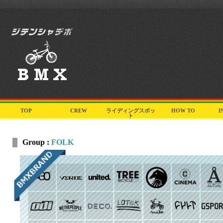
TOP
CREW
ライディングスポッ
HOW TO
I
ト
Group :
FOLK