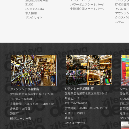
店頭販売限定商品
アシストパーク
プロテク
BLOG
パワーボムスケートパーク
DVD&書
HOW TO BMX
中津川公園スケートパーク
アパレル
求人情報
マウンテ
リンクサイト
クロスバ
ステム
ジテンシャデポ高針店
ジテン
ジテンシャデポ名東店
愛知県名古屋市名東区高針2-2413
愛知県
愛知県名古屋市名東区猪子石2-806
加倉ビル1F
YAM
TEL:052-726-8081
TEL:052-734-6110
TEL:05
営業時間：AM10：00～PM19：30
営業時間：AM10：00～PM19：30
営業時間
定休日：火曜日
定休日：火曜日
定休日
通販可
通販可
BMX
BMXコーナー有
BMXコーナー有