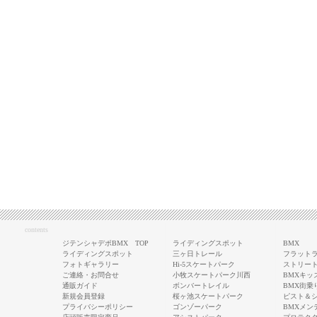
contents
ジテンシャデポBMX TOP
ライディングスポット
BMX
ライディングスポット
三ヶ日トレール
フラットラ
フォトギャラリー
Hi-5スケートパーク
ストリート
ご連絡・お問合せ
小牧スケートパーク川西
BMXキッ
通販ガイド
ボンバートレイル
BMX街乗
新規会員登録
桜ヶ池スケートパーク
ピスト＆
プライバシーポリシー
ゴンゾーパーク
BMXメン