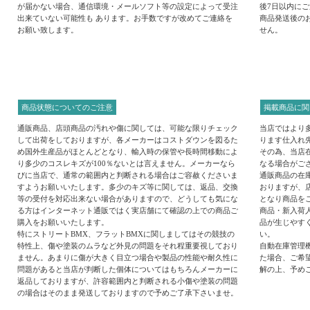
が届かない場合、通信環境・メールソフト等の設定によって受注
後7日以内に
出来ていない可能性も あります。お手数ですが改めてご連絡を
商品発送後の
お願い致します。
せん。
商品状態についてのご注意
掲載商品に関
通販商品、店頭商品の汚れや傷に関しては、可能な限りチェック
当店ではより
して出荷をしておりますが、各メーカーはコストダウンを図るた
ります仕入れ
め国外生産品がほとんどとなり、輸入時の保管や長時間移動によ
その為、当店
り多少のコスレキズが100％ないとは言えません。メーカーなら
なる場合がご
びに当店で、通常の範囲内と判断される場合はご容赦くださいま
通販商品の在
すようお願いいたします。多少のキズ等に関しては、返品、交換
おりますが、
等の受付を対応出来ない場合がありますので、どうしても気にな
となり商品を
る方はインターネット通販ではく実店舗にて確認の上での商品ご
商品・新入荷
購入をお願いいたします。
品が生じやす
特にストリートBMX、フラットBMXに関しましてはその競技の
い。
特性上、傷や塗装のムラなど外見の問題をそれ程重要視しており
自動在庫管理
ません。あまりに傷が大きく目立つ場合や製品の性能や耐久性に
た場合、ご希
問題があると当店が判断した個体についてはもちろんメーカーに
解の上、予め
返品しておりますが、許容範囲内と判断される小傷や塗装の問題
の場合はそのまま発送しておりますので予めご了承下さいませ。