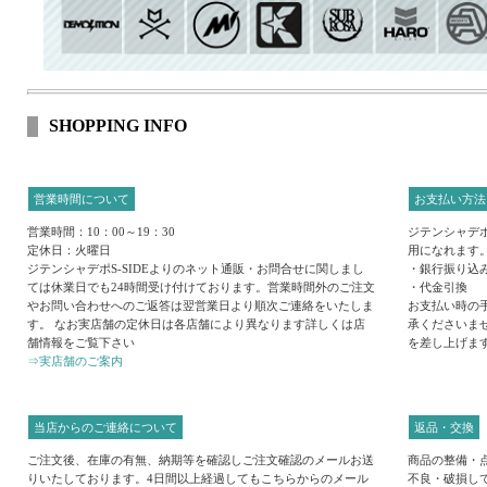
SHOPPING INFO
営業時間について
お支払い方法
営業時間：10：00～19：30
ジテンシャデポ
定休日：火曜日
用になれます
ジテンシャデポS-SIDEよりのネット通販・お問合せに関しまし
・銀行振り込
ては休業日でも24時間受け付けております。営業時間外のご注文
・代金引換
やお問い合わせへのご返答は翌営業日より順次ご連絡をいたしま
お支払い時の
す。 なお実店舗の定休日は各店舗により異なります詳しくは店
承くださいま
舗情報をご覧下さい
を差し上げま
⇒実店舗のご案内
当店からのご連絡について
返品・交換
ご注文後、在庫の有無、納期等を確認しご注文確認のメールお送
商品の整備・
りいたしております。4日間以上経過してもこちらからのメール
不良・破損し