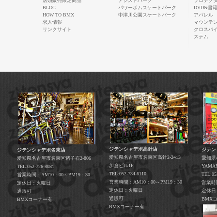
店頭販売限定商品
アシストパーク
プロテク
BLOG
パワーボムスケートパーク
DVD&書
HOW TO BMX
中津川公園スケートパーク
アパレル
求人情報
マウンテ
リンクサイト
クロスバ
ステム
ジテンシャデポ高針店
ジテン
ジテンシャデポ名東店
愛知県名古屋市名東区高針2-2413
愛知県
愛知県名古屋市名東区猪子石2-806
加倉ビル1F
YAM
TEL:052-726-8081
TEL:052-734-6110
TEL:05
営業時間：AM10：00～PM19：30
営業時間：AM10：00～PM19：30
営業時間
定休日：火曜日
定休日：火曜日
定休日
通販可
通販可
BMX
BMXコーナー有
BMXコーナー有