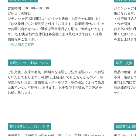
営業時間：10：00～19：30
ジテンシャデポ
定休日：火曜日
用になれます
ジテンシャデポS-SIDEよりのネット通販・お問合せに関しまし
・銀行振り込
ては休業日でも24時間受け付けております。営業時間外のご注文
・代金引換
やお問い合わせへのご返答は翌営業日より順次ご連絡をいたしま
お支払い時の
す。 なお実店舗の定休日は各店舗により異なります詳しくは店
承くださいま
舗情報をご覧下さい
を差し上げま
⇒実店舗のご案内
当店からのご連絡について
返品・交換
ご注文後、在庫の有無、納期等を確認しご注文確認のメールお送
商品の整備・
りいたしております。4日間以上経過してもこちらからのメール
不良・破損し
が届かない場合、通信環境・メールソフト等の設定によって受注
後7日以内に
出来ていない可能性も あります。お手数ですが改めてご連絡を
商品発送後の
お願い致します。
せん。
商品状態についてのご注意
掲載商品に関
通販商品、店頭商品の汚れや傷に関しては、可能な限りチェック
当店ではより