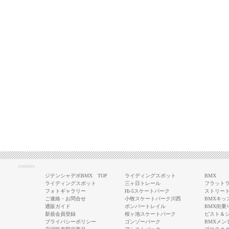
contents
ジテンシャデポBMX TOP
ライディングスポット
BMX
ライディングスポット
三ヶ日トレール
フラットラ
フォトギャラリー
Hi-5スケートパーク
ストリート
ご連絡・お問合せ
小牧スケートパーク川西
BMXキッ
通販ガイド
ボンバートレイル
BMX街乗
新規会員登録
桜ヶ池スケートパーク
ピスト＆
プライバシーポリシー
ゴンゾーパーク
BMXメン