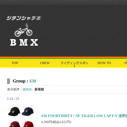
TOP
CREW
ライディングスポッ
HOW TO
I
ト
Group :
430
表示順序 -
価格順
-
新着順
1-22 / 22
430 FOURTHIRTY / NF TIGER LOW CAP F/V 送
4,280円(税込4,622円)