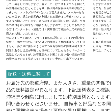
して出荷をしておりますが、各メーカーはコストダウンを図るた
ります仕入れ
め国外生産品がほとんどとなり、輸入時の保管や長時間移動によ
その為、当店
り多少のコスレキズが100％ないとは言えません。メーカーなら
なる場合がご
びに当店で、通常の範囲内と判断される場合はご容赦くださいま
通販商品の在
すようお願いいたします。多少のキズ等に関しては、返品、交換
おりますが、
等の受付を対応出来ない場合がありますので、どうしても気にな
となり商品を
る方はインターネット通販ではく実店舗にて確認の上での商品ご
商品・新入荷
購入をお願いいたします。
品が生じやす
特にストリートBMX、フラットBMXに関しましてはその競技の
い。
特性上、傷や塗装のムラなど外見の問題をそれ程重要視しており
自動在庫管理
ません。あまりに傷が大きく目立つ場合や製品の性能や耐久性に
た場合、ご希
問題があると当店が判断した個体についてはもちろんメーカーに
解の上、予め
返品しておりますが、許容範囲内と判断される小傷や塗装の問題
の場合はそのまま発送しておりますので予めご了承下さいませ。
配送・送料に関して
お届け先の都道府県、また大きさ、重量の関係で
品の送料設定が異なります。下記送料表をご確認
沖縄県や離島に関しましては特別送料となります
問い合わせくださいませ。 自転車と部品などを
箱に同梱出来る場合は可能な限り同梱いたします