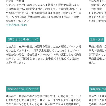
定休日：火曜日
用になれます
ジテンシャデポS-SIDEよりのネット通販・お問合せに関しまし
・銀行振り込
ては休業日でも24時間受け付けております。営業時間外のご注文
・代金引換
やお問い合わせへのご返答は翌営業日より順次ご連絡をいたしま
お支払い時の
す。 なお実店舗の定休日は各店舗により異なります詳しくは店
承くださいま
舗情報をご覧下さい
を差し上げま
⇒実店舗のご案内
当店からのご連絡について
返品・交換
ご注文後、在庫の有無、納期等を確認しご注文確認のメールお送
商品の整備・
りいたしております。4日間以上経過してもこちらからのメール
不良・破損し
が届かない場合、通信環境・メールソフト等の設定によって受注
後7日以内に
出来ていない可能性も あります。お手数ですが改めてご連絡を
商品発送後の
お願い致します。
せん。
商品状態についてのご注意
掲載商品に関
通販商品、店頭商品の汚れや傷に関しては、可能な限りチェック
当店ではより
して出荷をしておりますが、各メーカーはコストダウンを図るた
ります仕入れ
め国外生産品がほとんどとなり、輸入時の保管や長時間移動によ
その為、当店