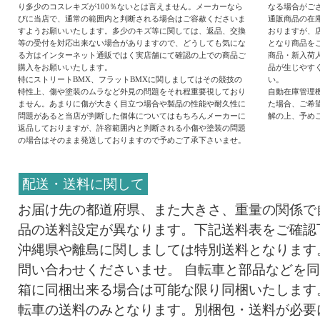
り多少のコスレキズが100％ないとは言えません。メーカーなら
なる場合がご
びに当店で、通常の範囲内と判断される場合はご容赦くださいま
通販商品の在
すようお願いいたします。多少のキズ等に関しては、返品、交換
おりますが、
等の受付を対応出来ない場合がありますので、どうしても気にな
となり商品を
る方はインターネット通販ではく実店舗にて確認の上での商品ご
商品・新入荷
購入をお願いいたします。
品が生じやす
特にストリートBMX、フラットBMXに関しましてはその競技の
い。
特性上、傷や塗装のムラなど外見の問題をそれ程重要視しており
自動在庫管理
ません。あまりに傷が大きく目立つ場合や製品の性能や耐久性に
た場合、ご希
問題があると当店が判断した個体についてはもちろんメーカーに
解の上、予め
返品しておりますが、許容範囲内と判断される小傷や塗装の問題
の場合はそのまま発送しておりますので予めご了承下さいませ。
配送・送料に関して
お届け先の都道府県、また大きさ、重量の関係で
品の送料設定が異なります。下記送料表をご確認
沖縄県や離島に関しましては特別送料となります
問い合わせくださいませ。 自転車と部品などを
箱に同梱出来る場合は可能な限り同梱いたします
転車の送料のみとなります。別梱包・送料が必要