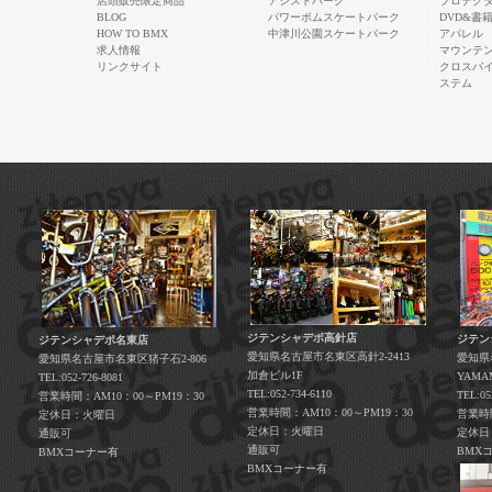
店頭販売限定商品
アシストパーク
プロテク
BLOG
パワーボムスケートパーク
DVD&書
HOW TO BMX
中津川公園スケートパーク
アパレル
求人情報
マウンテ
リンクサイト
クロスバ
ステム
ジテンシャデポ高針店
ジテン
ジテンシャデポ名東店
愛知県名古屋市名東区高針2-2413
愛知県
愛知県名古屋市名東区猪子石2-806
加倉ビル1F
YAM
TEL:052-726-8081
TEL:052-734-6110
TEL:05
営業時間：AM10：00～PM19：30
営業時間：AM10：00～PM19：30
営業時間
定休日：火曜日
定休日：火曜日
定休日
通販可
通販可
BMX
BMXコーナー有
BMXコーナー有