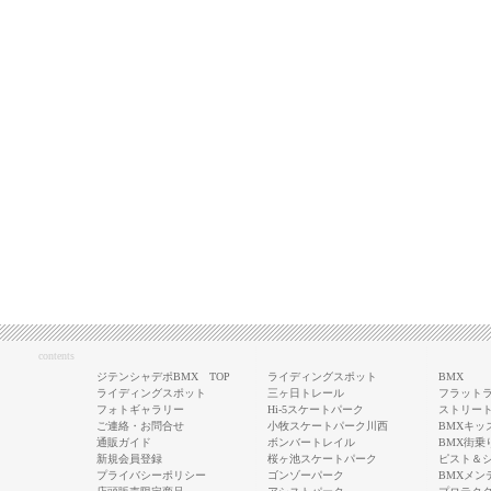
contents
ジテンシャデポBMX TOP
ライディングスポット
BMX
ライディングスポット
三ヶ日トレール
フラットラ
フォトギャラリー
Hi-5スケートパーク
ストリート
ご連絡・お問合せ
小牧スケートパーク川西
BMXキッ
通販ガイド
ボンバートレイル
BMX街乗
新規会員登録
桜ヶ池スケートパーク
ピスト＆
プライバシーポリシー
ゴンゾーパーク
BMXメン