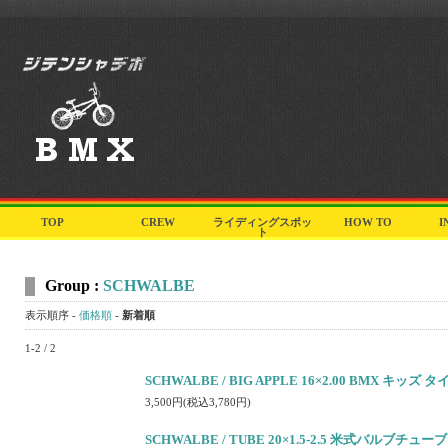
TOP
CREW
ライディングスポッ
HOW TO
I
ト
Group :
SCHWALBE
表示順序 -
価格順
-
新着順
1-2 / 2
SCHWALBE / BIG APPLE 16×2.00 BMX キッズ タ
3,500円(税込3,780円)
SCHWALBE / TUBE 20×1.5-2.5 米式バルブチューブ