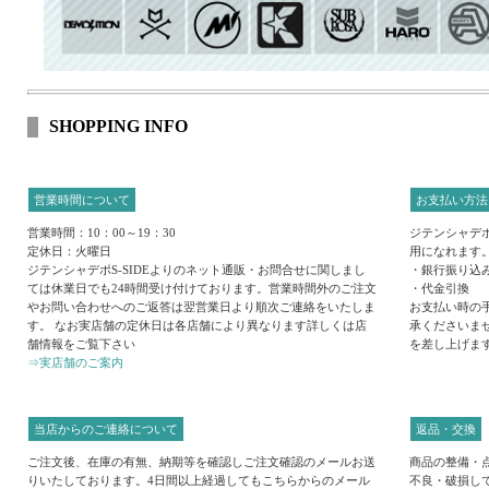
SHOPPING INFO
営業時間について
お支払い方法
営業時間：10：00～19：30
ジテンシャデポ
定休日：火曜日
用になれます
ジテンシャデポS-SIDEよりのネット通販・お問合せに関しまし
・銀行振り込
ては休業日でも24時間受け付けております。営業時間外のご注文
・代金引換
やお問い合わせへのご返答は翌営業日より順次ご連絡をいたしま
お支払い時の
す。 なお実店舗の定休日は各店舗により異なります詳しくは店
承くださいま
舗情報をご覧下さい
を差し上げま
⇒実店舗のご案内
当店からのご連絡について
返品・交換
ご注文後、在庫の有無、納期等を確認しご注文確認のメールお送
商品の整備・
りいたしております。4日間以上経過してもこちらからのメール
不良・破損し