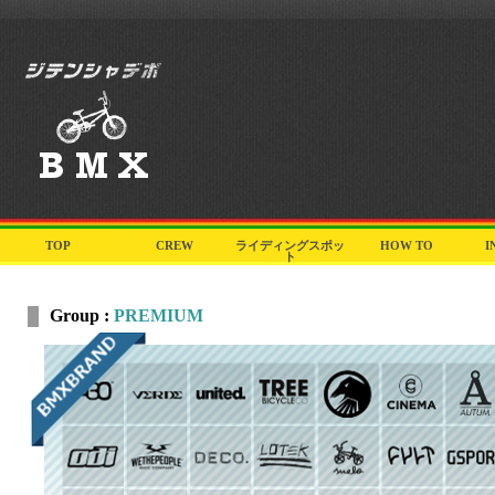
TOP
CREW
ライディングスポッ
HOW TO
I
ト
Group :
PREMIUM