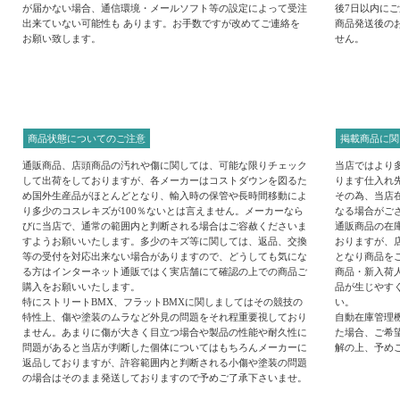
が届かない場合、通信環境・メールソフト等の設定によって受注
後7日以内に
出来ていない可能性も あります。お手数ですが改めてご連絡を
商品発送後の
お願い致します。
せん。
商品状態についてのご注意
掲載商品に関
通販商品、店頭商品の汚れや傷に関しては、可能な限りチェック
当店ではより
して出荷をしておりますが、各メーカーはコストダウンを図るた
ります仕入れ
め国外生産品がほとんどとなり、輸入時の保管や長時間移動によ
その為、当店
り多少のコスレキズが100％ないとは言えません。メーカーなら
なる場合がご
びに当店で、通常の範囲内と判断される場合はご容赦くださいま
通販商品の在
すようお願いいたします。多少のキズ等に関しては、返品、交換
おりますが、
等の受付を対応出来ない場合がありますので、どうしても気にな
となり商品を
る方はインターネット通販ではく実店舗にて確認の上での商品ご
商品・新入荷
購入をお願いいたします。
品が生じやす
特にストリートBMX、フラットBMXに関しましてはその競技の
い。
特性上、傷や塗装のムラなど外見の問題をそれ程重要視しており
自動在庫管理
ません。あまりに傷が大きく目立つ場合や製品の性能や耐久性に
た場合、ご希
問題があると当店が判断した個体についてはもちろんメーカーに
解の上、予め
返品しておりますが、許容範囲内と判断される小傷や塗装の問題
の場合はそのまま発送しておりますので予めご了承下さいませ。