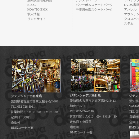
店頭販売限定商品
アシストパーク
プロテク
BLOG
パワーボムスケートパーク
DVD&書
HOW TO BMX
中津川公園スケートパーク
アパレル
求人情報
マウンテ
リンクサイト
クロスバ
ステム
ジテンシャデポ高針店
ジテン
ジテンシャデポ名東店
愛知県名古屋市名東区高針2-2413
愛知県
愛知県名古屋市名東区猪子石2-806
加倉ビル1F
YAM
TEL:052-726-8081
TEL:052-734-6110
TEL:05
営業時間：AM10：00～PM19：30
営業時間：AM10：00～PM19：30
営業時間
定休日：火曜日
定休日：火曜日
定休日
通販可
通販可
BMX
BMXコーナー有
BMXコーナー有