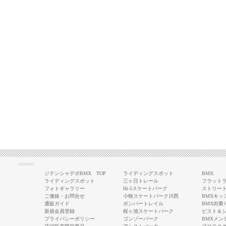
contents
ジテンシャデポBMX TOP
ライディングスポット
BMX
ライディングスポット
三ヶ日トレール
フラットラ
フォトギャラリー
Hi-5スケートパーク
ストリート
ご連絡・お問合せ
小牧スケートパーク川西
BMXキッ
通販ガイド
ボンバートレイル
BMX街乗
新規会員登録
桜ヶ池スケートパーク
ピスト＆
プライバシーポリシー
ゴンゾーパーク
BMXメン