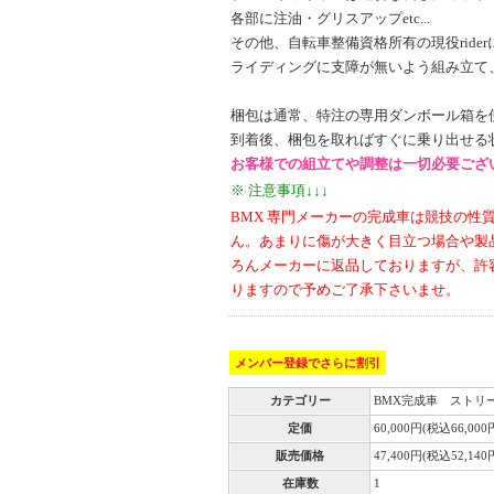
各部に注油・グリスアップetc...
その他、自転車整備資格所有の現役rider
ライディングに支障が無いよう組み立て
梱包は通常、特注の専用ダンボール箱を
到着後、梱包を取ればすぐに乗り出せる
お客様での組立てや調整は一切必要ござ
※ 注意事項↓↓↓
BMX 専門メーカーの完成車は競技の
ん。あまりに傷が大きく目立つ場合や製
ろんメーカーに返品しておりますが、許
りますので予めご了承下さいませ。
メンバー登録でさらに割引
カテゴリー
BMX完成車 ストリ
定価
60,000円(税込66,000
販売価格
47,400円(税込52,140
在庫数
1