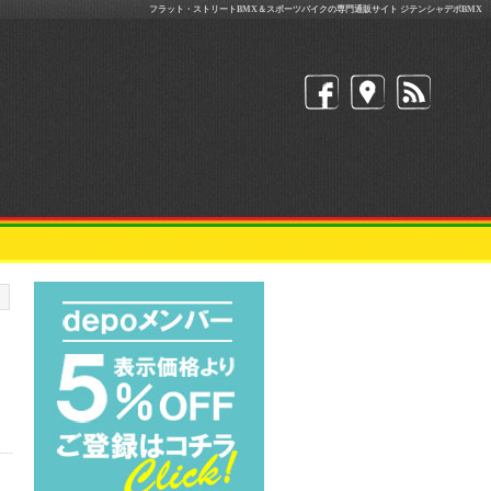
フラット・ストリートBMX＆スポーツバイクの専門通販サイト ジテンシャデポBMX