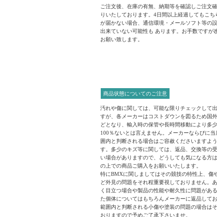
ご注文後、在庫の有無、納期等を確認しご注文
りいたしております。4日間以上経過してもこち
が届かない場合、通信環境・メールソフト等の
出来ていない可能性も あります。お手数ですが
お願い致します。
商品状態についてのご注意
汚れや傷に関しては、可能な限りチェックして
すが、各メーカーはコストダウンを図るため国
どとなり、輸入時の保管や長時間移動により多
100％ないとは言えません。メーカーならびに
囲内と判断される場合はご容赦くださいますよ
す。多少のキズ等に関しては、返品、交換等の
い場合がありますので、どうしても気になる方
の上での商品ご購入をお願いいたします。
特にBMXに関しましてはその競技の特性上、傷
ど外見の問題をそれ程重要視しておりません。
く目立つ場合や製品の性能や耐久性に問題があ
た個体についてはもちろんメーカーに返品して
範囲内と判断される小傷や塗装の問題の場合は
おりますので予めご了承下さいませ。