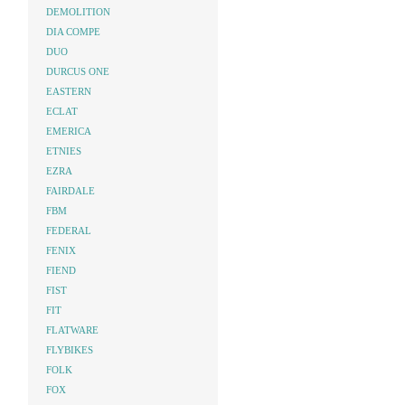
DEMOLITION
DIA COMPE
DUO
DURCUS ONE
EASTERN
ECLAT
EMERICA
ETNIES
EZRA
FAIRDALE
FBM
FEDERAL
FENIX
FIEND
FIST
FIT
FLATWARE
FLYBIKES
FOLK
FOX