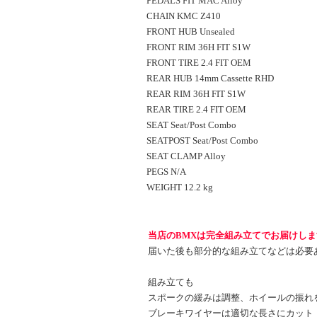
PEDALS FIT MAC Alloy
CHAIN KMC Z410
FRONT HUB Unsealed
FRONT RIM 36H FIT S1W
FRONT TIRE 2.4 FIT OEM
REAR HUB 14mm Cassette RHD
REAR RIM 36H FIT S1W
REAR TIRE 2.4 FIT OEM
SEAT Seat/Post Combo
SEATPOST Seat/Post Combo
SEAT CLAMP Alloy
PEGS N/A
WEIGHT 12.2 kg
当店のBMXは完全組み立てでお届けしま
届いた後も部分的な組み立てなどは必要
組み立ても
スポークの緩みは調整、ホイールの振れ
ブレーキワイヤーは適切な長さにカット