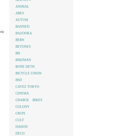
ANIMAL
ARES
AUTUM
BANNED
BAZOOKA
BERN
BETONES
BH
BIRZMAN
BONE DETH
BICYCLE UNION
BSD
CAVEZ TOKYO
CINEMA
CHARGE BIKES
COLONY
CRUPI
CULT
DAHON
DECO