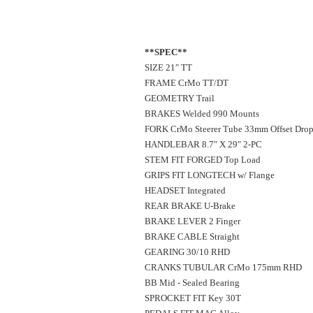
**SPEC**
SIZE 21″ TT
FRAME CrMo TT/DT
GEOMETRY Trail
BRAKES Welded 990 Mounts
FORK CrMo Steerer Tube 33mm Offset Drop
HANDLEBAR 8.7″ X 29″ 2-PC
STEM FIT FORGED Top Load
GRIPS FIT LONGTECH w/ Flange
HEADSET Integrated
REAR BRAKE U-Brake
BRAKE LEVER 2 Finger
BRAKE CABLE Straight
GEARING 30/10 RHD
CRANKS TUBULAR CrMo 175mm RHD
BB Mid - Sealed Bearing
SPROCKET FIT Key 30T