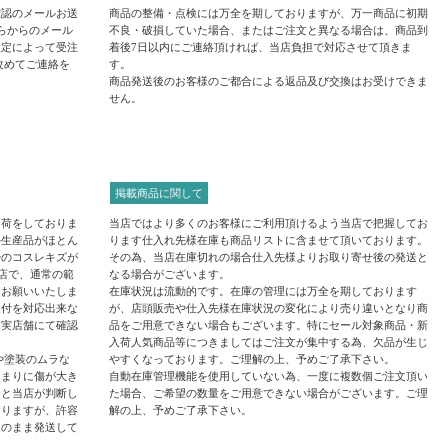
確認のメールお送
商品の整備・点検には万全を期しておりますが、万一商品に初期
らからのメール
不良・破損していた場合、またはご注文と異なる場合は、商品到
設定によって受注
着後7日以内にご連絡頂ければ、当店負担で対応させて頂きま
改めてご連絡を
す。
商品発送後のお客様のご都合による返品及び交換はお受けできま
せん。
掲載商品に関して
出荷をしておりま
当店ではより多くのお客様にご利用頂けるよう当店で把握してお
外生産品がほとん
ります仕入れ先様在庫も商品リストに含ませて頂いております。
少のコスレキズが
その為、当店在庫切れの場合仕入先様よりお取り寄せ後の発送と
当店で、通常の範
なる場合がございます。
うお願いいたしま
在庫状況は流動的です。在庫の管理には万全を期しております
受付を対応出来な
が、店頭販売や仕入先様在庫状況の変化により売り違いとなり商
は実店舗にて確認
品をご用意できない場合もございます。特にセール対象商品・新
入荷人気商品等につきましてはご注文が集中する為、欠品が生じ
や塗装のムラな
やすくなっております。ご理解の上、予めご了承下さい。
あまりに傷が大き
自動在庫管理機能を使用していない為、一度に複数個ご注文頂い
ると当店が判断し
た場合、ご希望の数量をご用意できない場合がございます。ご理
おりますが、許容
解の上、予めご了承下さい。
そのまま発送して