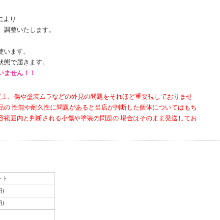
により
、調整いたします。
使います。
状態で届きます。
いません！！
性質上、傷や塗装ムラなどの外見の問題をそれほど重要視しておりませ
品の 性能や耐久性に問題があると当店が判断した個体についてはもち
容範囲内と判断される小傷や塗装の問題の 場合はそのまま発送してお
ート
円)
円)