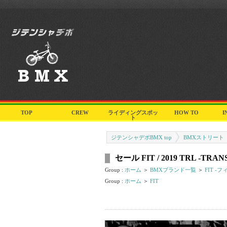
TOP
CREW
ライディングスポッ
HOW TO
I
ト
ジテンシャデポBMX top
BMXストリート
セール FIT / 2019 TRL -TR
Group :
ホーム
＞
BMXブランド一覧
＞
FIT -フ
Group :
ホーム
＞
FIT