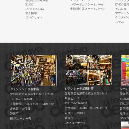
店頭販売限定商品
アシストパーク
プロテク
BLOG
パワーボムスケートパーク
DVD&書
HOW TO BMX
中津川公園スケートパーク
アパレル
求人情報
マウンテ
リンクサイト
クロスバ
ステム
ジテンシャデポ高針店
ジテン
ジテンシャデポ名東店
愛知県名古屋市名東区高針2-2413
愛知県
愛知県名古屋市名東区猪子石2-806
加倉ビル1F
YAM
TEL:052-726-8081
TEL:052-734-6110
TEL:05
営業時間：AM10：00～PM19：30
営業時間：AM10：00～PM19：30
営業時間
定休日：火曜日
定休日：火曜日
定休日
通販可
通販可
BMX
BMXコーナー有
BMXコーナー有