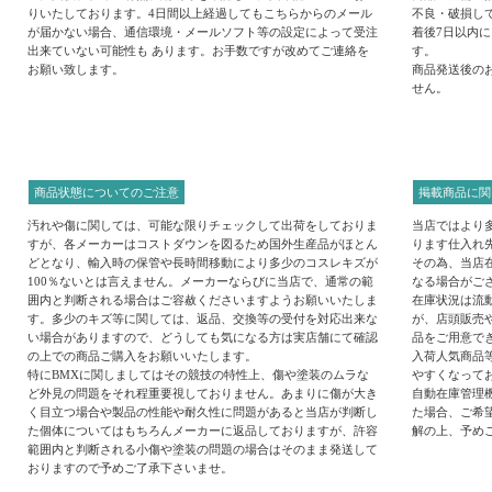
りいたしております。4日間以上経過してもこちらからのメール
不良・破損し
が届かない場合、通信環境・メールソフト等の設定によって受注
着後7日以内
出来ていない可能性も あります。お手数ですが改めてご連絡を
す。
お願い致します。
商品発送後の
せん。
商品状態についてのご注意
掲載商品に関
汚れや傷に関しては、可能な限りチェックして出荷をしておりま
当店ではより
すが、各メーカーはコストダウンを図るため国外生産品がほとん
ります仕入れ
どとなり、輸入時の保管や長時間移動により多少のコスレキズが
その為、当店
100％ないとは言えません。メーカーならびに当店で、通常の範
なる場合がご
囲内と判断される場合はご容赦くださいますようお願いいたしま
在庫状況は流
す。多少のキズ等に関しては、返品、交換等の受付を対応出来な
が、店頭販売
い場合がありますので、どうしても気になる方は実店舗にて確認
品をご用意で
の上での商品ご購入をお願いいたします。
入荷人気商品
特にBMXに関しましてはその競技の特性上、傷や塗装のムラな
やすくなって
ど外見の問題をそれ程重要視しておりません。あまりに傷が大き
自動在庫管理
く目立つ場合や製品の性能や耐久性に問題があると当店が判断し
た場合、ご希
た個体についてはもちろんメーカーに返品しておりますが、許容
解の上、予め
範囲内と判断される小傷や塗装の問題の場合はそのまま発送して
おりますので予めご了承下さいませ。