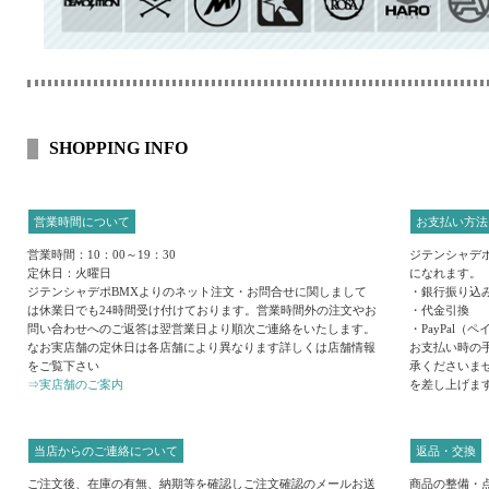
SHOPPING INFO
営業時間について
お支払い方法
営業時間：10：00～19：30
ジテンシャデ
定休日：火曜日
になれます。
ジテンシャデポBMXよりのネット注文・お問合せに関しまして
・銀行振り込
は休業日でも24時間受け付けております。営業時間外の注文やお
・代金引換
問い合わせへのご返答は翌営業日より順次ご連絡をいたします。
・PayPal（
なお実店舗の定休日は各店舗により異なります詳しくは店舗情報
お支払い時の
をご覧下さい
承くださいま
⇒実店舗のご案内
を差し上げま
当店からのご連絡について
返品・交換
ご注文後、在庫の有無、納期等を確認しご注文確認のメールお送
商品の整備・