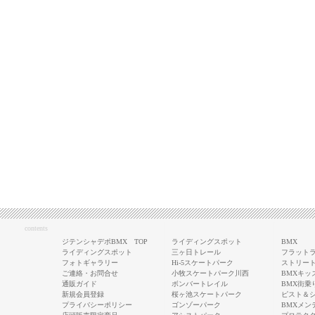
contents
ジテンシャデポBMX TOP
ライディングスポット
BMX
ライディングスポット
三ヶ日トレール
フラットラ
フォトギャラリー
Hi-5スケートパーク
ストリート
ご連絡・お問合せ
小牧スケートパーク川西
BMXキッ
通販ガイド
ボンバートレイル
BMX街乗
新規会員登録
桜ヶ池スケートパーク
ピスト＆
プライバシーポリシー
ゴンゾーパーク
BMXメン