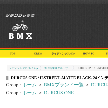
TOP
CREW
ライディングスポッ
HOW TO
I
ト
ジテンシャデポBMX top
BMX街乗りクルーザー
DURCUS ONE / H-STRE
DURCUS ONE / H-STREET -MATTE BLACK- 24イン
Group :
ホーム
＞
BMXブランド一覧
＞
DURCU
Group :
ホーム
＞
DURCUS ONE